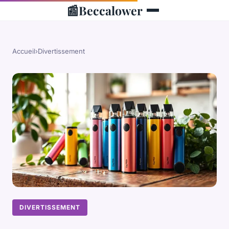
📰
Beccalower
Accueil
›
Divertissement
DIVERTISSEMENT