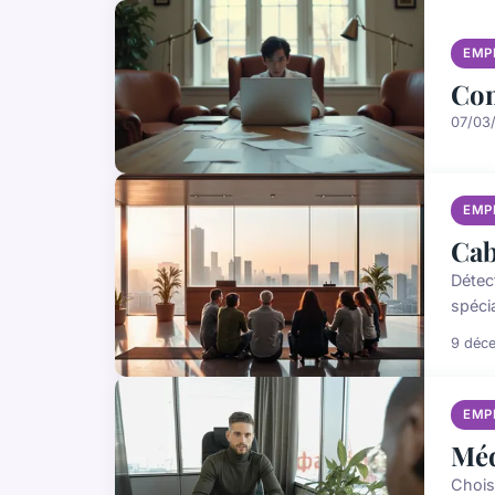
EMP
Com
07/03
EMP
Cab
Détect
spécia
9 déc
EMP
Méd
Chois