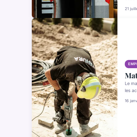
21 juil
EMP
Mat
Le mat
les a
16 jan