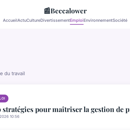
📰
Beccalower
Accueil
Actu
Culture
Divertissement
Emploi
Environnement
Société
e du travail
LOI
 stratégies pour maîtriser la gestion de
/2026 10:56