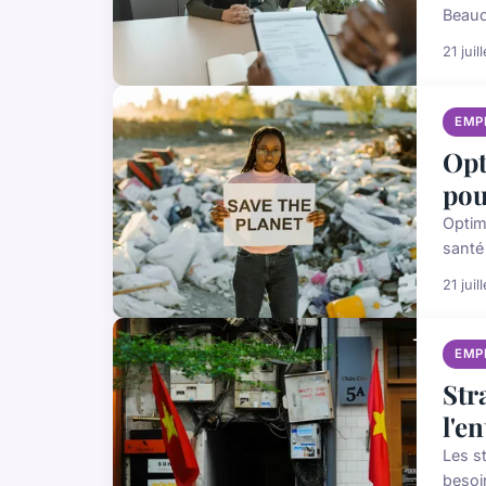
Beauc
21 juil
EMP
Opt
pou
Optim
santé 
21 juil
EMP
Str
l'e
Les s
besoi