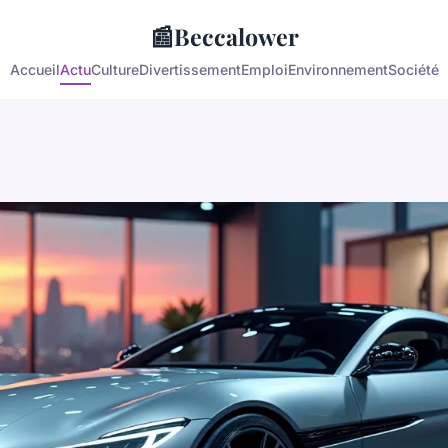
📰
Beccalower
Accueil
Actu
Culture
Divertissement
Emploi
Environnement
Société