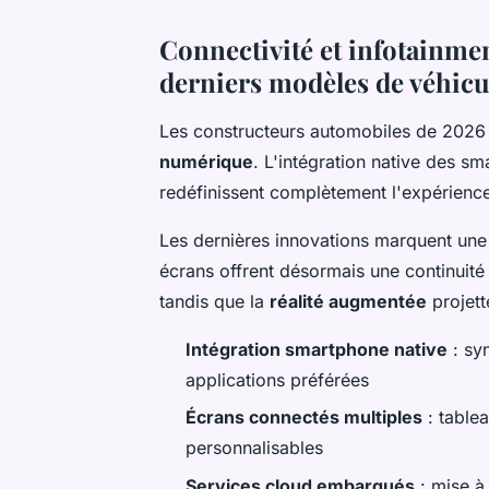
Connectivité et infotainme
derniers modèles de véhicu
Les constructeurs automobiles de 2026 t
numérique
. L'intégration native des sm
redéfinissent complètement l'expérienc
Les dernières innovations marquent une
écrans offrent désormais une continuité 
tandis que la
réalité augmentée
projett
Intégration smartphone native
: sy
applications préférées
Écrans connectés multiples
: table
personnalisables
Services cloud embarqués
: mise à