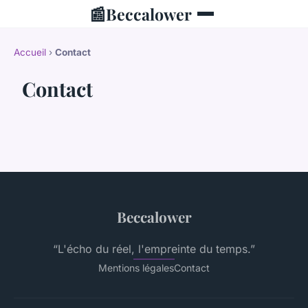
📰
Beccalower
Accueil
›
Contact
Contact
Beccalower
“L'écho du réel, l'empreinte du temps.”
Mentions légales
Contact